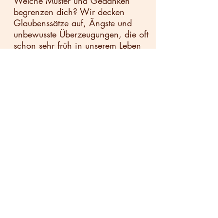
Welche Muster und Gedanken
begrenzen dich? Wir decken
Glaubenssätze auf, Ängste und
unbewusste Überzeugungen, die oft
schon sehr früh in unserem Leben
entstanden sind und unser Erleben
bis heute prägen.
Durch gezielte Coaching-Techniken,
innere Reisen und tiefe
Meditationen gehen wir den
Themen auf den Grund und lösen
sie dort, wo sie entstanden sind. So
entsteht Raum für neue Erfahrung,
neue Entscheidungen und neue
Möglichkeiten.
Das Coaching verbindet innere
Heilung mit bewusster
Neuausrichtung. Für mehr