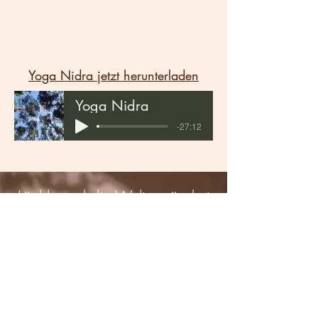
Yoga Nidra jetzt herunterladen
Yoga Nidra
-27:12
Lächle und die Welt verändert
sich.
Buddha