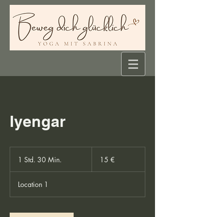
Iyengar
15
Euro
1 Std. 30 Min.
1
15 €
S
t
Location 1
d
3
0
M