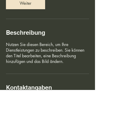
Weiter
i
n
.
Beschreibung
Nutzen Sie diesen Bereich, um Ihre
Dienstleistungen zu beschreiben. Sie können
den Titel bearbeiten, eine Beschreibung
hinzufügen und das Bild ändern.
Kontaktangaben
Luckenwalde, Deutschland