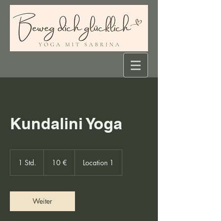
Kundalini Yoga
10
Euro
1 Std.
1
10 €
Location 1
S
t
d
Weiter